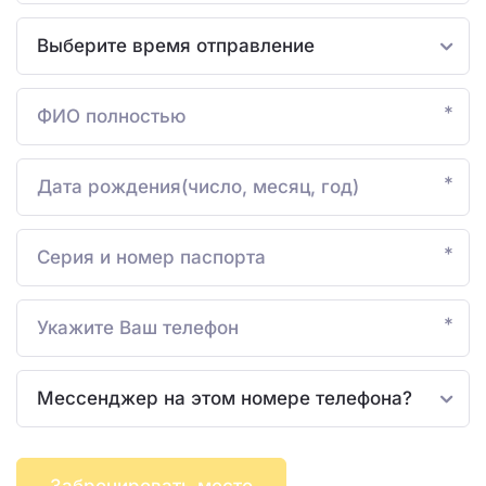
*
*
*
*