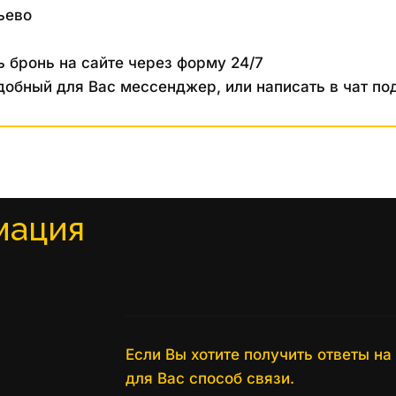
ьево
 бронь на сайте через форму 24/7
добный для Вас мессенджер, или написать в чат по
мация
Если Вы хотите получить ответы н
для Вас способ связи.