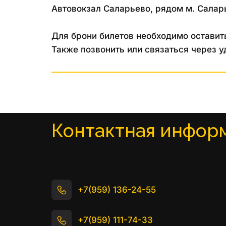
Автовокзал Саларьево, рядом м. Салар
Для брони билетов необходимо оставить
Также позвонить или связаться через у
Контактная инфор
+7(959) 136-24-55
+7(959) 111-74-33