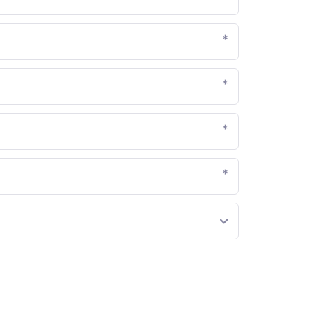
*
*
*
*