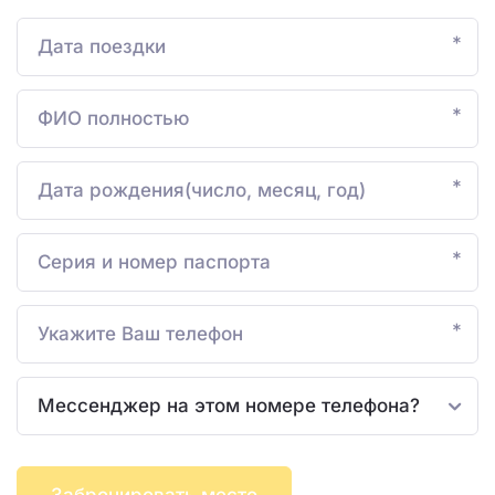
*
*
*
*
*